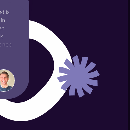
d is
 in
en
ak
k heb