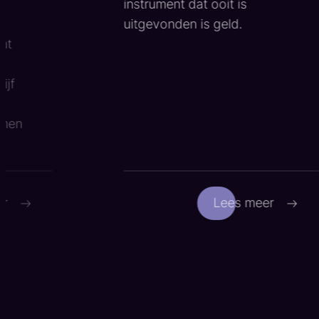
f
instrument dat ooit is
l
uitgevonden is geld.
unt
n
ijf
emen
er
Lees meer