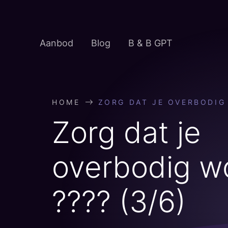
Skip
to
content
Aanbod
Blog
B & B GPT
HOME
ZORG DAT JE OVERBODIG 
Zorg dat je
overbodig w
???? (3/6)