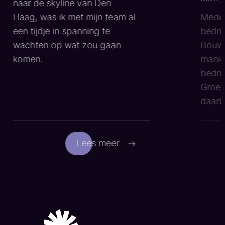
naar de skyline van Den
Haag, was ik met mijn team al
Medeo
een tijdje in spanning te
bedri
wachten op wat zou gaan
Bouwm
komen.
manie
bedrij
Groei
daarbi
Lees meer