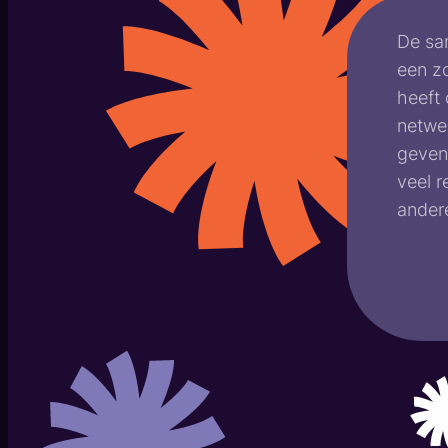
De sa
een zo
heeft 
netwer
geven 
veel r
andere