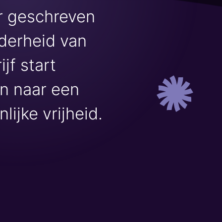
er geschreven
derheid van
jf start
n naar een
ijke vrijheid.