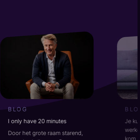
" alt="">
" alt="">
BLOG
BLO
I only have 20 minutes
Je kun
werken
Door het grote raam starend,
kom j